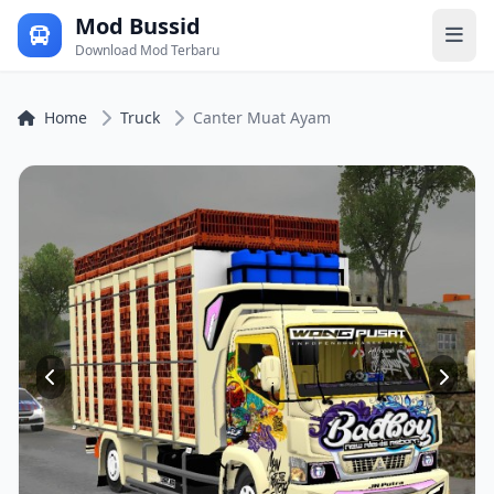
Mod Bussid
Download Mod Terbaru
Home
Truck
Canter Muat Ayam