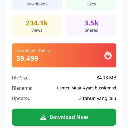
Downloads
Likes
234.1k
3.5k
Views
Shares
Downloads Today
39,499
File Size:
34.13 MB
Filename:
Canter_Muat_Ayam.bussidmod
Updated:
2 tahun yang lalu
Download Now