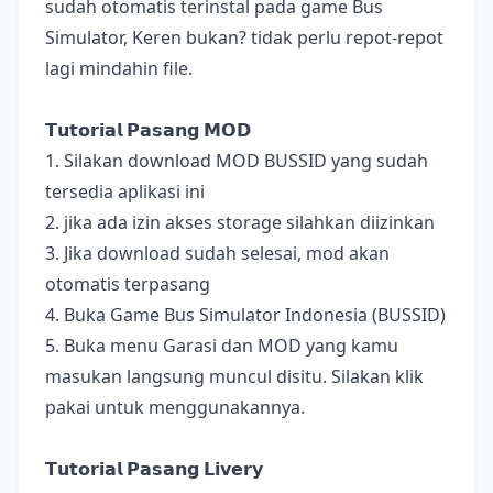
sudah otomatis terinstal pada game Bus
Simulator, Keren bukan? tidak perlu repot-repot
lagi mindahin file.
𝗧𝘂𝘁𝗼𝗿𝗶𝗮𝗹 𝗣𝗮𝘀𝗮𝗻𝗴 𝗠𝗢𝗗
1. Silakan download MOD BUSSID yang sudah
tersedia aplikasi ini
2. jika ada izin akses storage silahkan diizinkan
3. Jika download sudah selesai, mod akan
otomatis terpasang
4. Buka Game Bus Simulator Indonesia (BUSSID)
5. Buka menu Garasi dan MOD yang kamu
masukan langsung muncul disitu. Silakan klik
pakai untuk menggunakannya.
𝗧𝘂𝘁𝗼𝗿𝗶𝗮𝗹 𝗣𝗮𝘀𝗮𝗻𝗴 𝗟𝗶𝘃𝗲𝗿𝘆