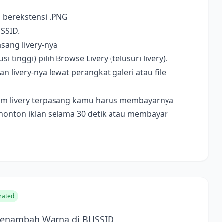
a berekstensi .PNG
USSID.
sang livery-nya
i tinggi) pilih Browse Livery (telusuri livery).
livery-nya lewat perangkat galeri atau file
ebelum livery terpasang kamu harus membayarnya
nonton iklan selama 30 detik atau membayar
rated
 Menambah Warna di BUSSID