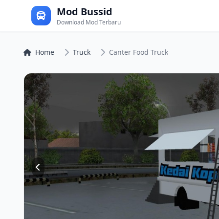
Mod Bussid
Download Mod Terbaru
Home
Truck
Canter Food Truck