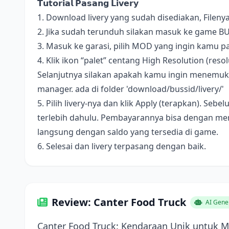
𝗧𝘂𝘁𝗼𝗿𝗶𝗮𝗹 𝗣𝗮𝘀𝗮𝗻𝗴 𝗟𝗶𝘃𝗲𝗿𝘆
1. Download livery yang sudah disediakan, Fileny
2. Jika sudah terunduh silakan masuk ke game B
3. Masuk ke garasi, pilih MOD yang ingin kamu pa
4. Klik ikon “palet” centang High Resolution (resolus
Selanjutnya silakan apakah kamu ingin menemukan 
manager. ada di folder 'download/bussid/livery/'
5. Pilih livery-nya dan klik Apply (terapkan). S
terlebih dahulu. Pembayarannya bisa dengan me
langsung dengan saldo yang tersedia di game.
6. Selesai dan livery terpasang dengan baik.
Review: Canter Food Truck
AI Gene
Canter Food Truck: Kendaraan Unik untuk