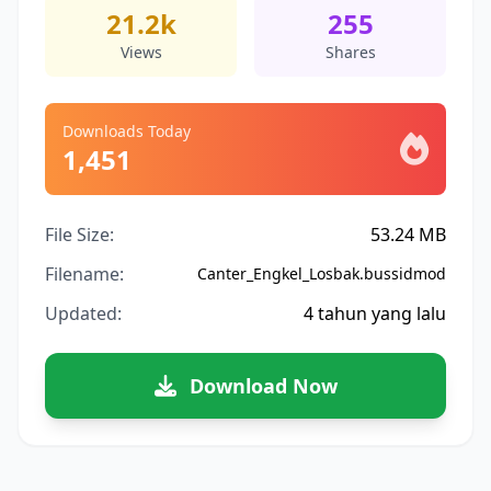
21.2k
255
Views
Shares
Downloads Today
1,451
File Size:
53.24 MB
Filename:
Canter_Engkel_Losbak.bussidmod
Updated:
4 tahun yang lalu
Download Now