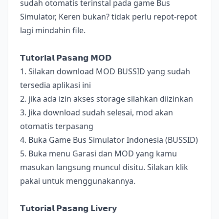
sudah otomatis terinstal pada game Bus
Simulator, Keren bukan? tidak perlu repot-repot
lagi mindahin file.
𝗧𝘂𝘁𝗼𝗿𝗶𝗮𝗹 𝗣𝗮𝘀𝗮𝗻𝗴 𝗠𝗢𝗗
1. Silakan download MOD BUSSID yang sudah
tersedia aplikasi ini
2. jika ada izin akses storage silahkan diizinkan
3. Jika download sudah selesai, mod akan
otomatis terpasang
4. Buka Game Bus Simulator Indonesia (BUSSID)
5. Buka menu Garasi dan MOD yang kamu
masukan langsung muncul disitu. Silakan klik
pakai untuk menggunakannya.
𝗧𝘂𝘁𝗼𝗿𝗶𝗮𝗹 𝗣𝗮𝘀𝗮𝗻𝗴 𝗟𝗶𝘃𝗲𝗿𝘆