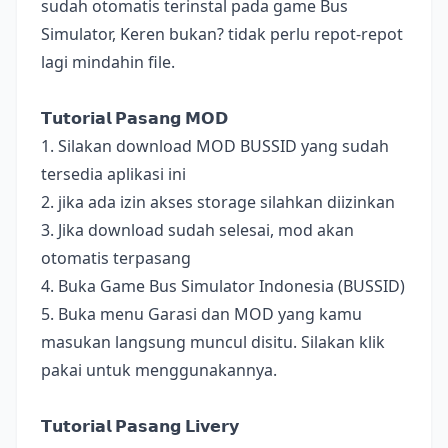
sudah otomatis terinstal pada game Bus
Simulator, Keren bukan? tidak perlu repot-repot
lagi mindahin file.
𝗧𝘂𝘁𝗼𝗿𝗶𝗮𝗹 𝗣𝗮𝘀𝗮𝗻𝗴 𝗠𝗢𝗗
1. Silakan download MOD BUSSID yang sudah
tersedia aplikasi ini
2. jika ada izin akses storage silahkan diizinkan
3. Jika download sudah selesai, mod akan
otomatis terpasang
4. Buka Game Bus Simulator Indonesia (BUSSID)
5. Buka menu Garasi dan MOD yang kamu
masukan langsung muncul disitu. Silakan klik
pakai untuk menggunakannya.
𝗧𝘂𝘁𝗼𝗿𝗶𝗮𝗹 𝗣𝗮𝘀𝗮𝗻𝗴 𝗟𝗶𝘃𝗲𝗿𝘆