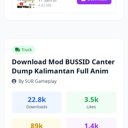
YT Sahrul
4.82 MB
Truck
Download Mod BUSSID Canter
Dump Kalimantan Full Anim
By SUR Gameplay
22.8k
3.5k
Downloads
Likes
89k
1.4k