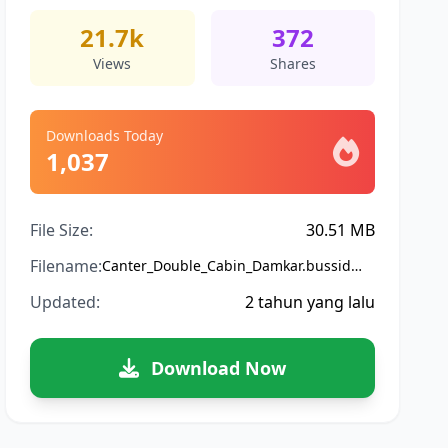
21.7k
372
Views
Shares
Downloads Today
1,037
File Size:
30.51 MB
Filename:
Canter_Double_Cabin_Damkar.bussidmod
Updated:
2 tahun yang lalu
Download Now