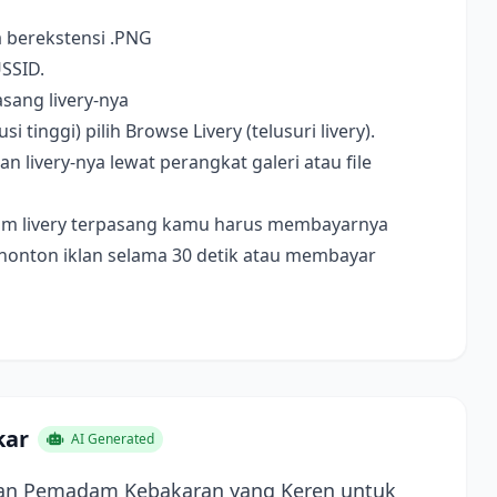
a berekstensi .PNG
USSID.
sang livery-nya
i tinggi) pilih Browse Livery (telusuri livery).
livery-nya lewat perangkat galeri atau file
ebelum livery terpasang kamu harus membayarnya
nonton iklan selama 30 detik atau membayar
kar
AI Generated
aan Pemadam Kebakaran yang Keren untuk