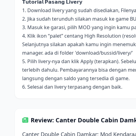
𝗧𝘂𝘁𝗼𝗿𝗶𝗮𝗹 𝗣𝗮𝘀𝗮𝗻𝗴 𝗟𝗶𝘃𝗲𝗿𝘆
1. Download livery yang sudah disediakan, Fileny
2. Jika sudah terunduh silakan masuk ke game B
3. Masuk ke garasi, pilih MOD yang ingin kamu pa
4. Klik ikon “palet” centang High Resolution (resolus
Selanjutnya silakan apakah kamu ingin menemukan 
manager. ada di folder 'download/bussid/livery/'
5. Pilih livery-nya dan klik Apply (terapkan). S
terlebih dahulu. Pembayarannya bisa dengan me
langsung dengan saldo yang tersedia di game.
6. Selesai dan livery terpasang dengan baik.
Review: Canter Double Cabin Dam
Canter Double Cabin Damkar: Mod Kendar