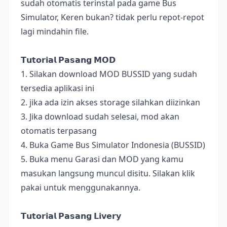
sudah otomatis terinstal pada game Bus
Simulator, Keren bukan? tidak perlu repot-repot
lagi mindahin file.
𝗧𝘂𝘁𝗼𝗿𝗶𝗮𝗹 𝗣𝗮𝘀𝗮𝗻𝗴 𝗠𝗢𝗗
1. Silakan download MOD BUSSID yang sudah
tersedia aplikasi ini
2. jika ada izin akses storage silahkan diizinkan
3. Jika download sudah selesai, mod akan
otomatis terpasang
4. Buka Game Bus Simulator Indonesia (BUSSID)
5. Buka menu Garasi dan MOD yang kamu
masukan langsung muncul disitu. Silakan klik
pakai untuk menggunakannya.
𝗧𝘂𝘁𝗼𝗿𝗶𝗮𝗹 𝗣𝗮𝘀𝗮𝗻𝗴 𝗟𝗶𝘃𝗲𝗿𝘆