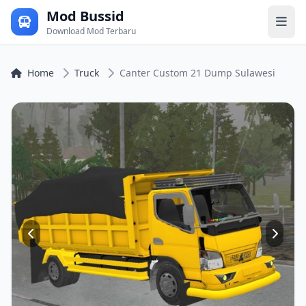
Mod Bussid
Download Mod Terbaru
Home
Truck
Canter Custom 21 Dump Sulawesi