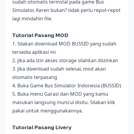
sudah otomatis terinstal pada game Bus
Simulator, Keren bukan? tidak perlu repot-repot
lagi mindahin file.
𝗧𝘂𝘁𝗼𝗿𝗶𝗮𝗹 𝗣𝗮𝘀𝗮𝗻𝗴 𝗠𝗢𝗗
1. Silakan download MOD BUSSID yang sudah
tersedia aplikasi ini
2. jika ada izin akses storage silahkan diizinkan
3. Jika download sudah selesai, mod akan
otomatis terpasang
4. Buka Game Bus Simulator Indonesia (BUSSID)
5. Buka menu Garasi dan MOD yang kamu
masukan langsung muncul disitu. Silakan klik
pakai untuk menggunakannya.
𝗧𝘂𝘁𝗼𝗿𝗶𝗮𝗹 𝗣𝗮𝘀𝗮𝗻𝗴 𝗟𝗶𝘃𝗲𝗿𝘆