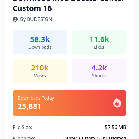
Custom 16
By BUDESIGN
58.3k
11.6k
Downloads
Likes
210k
4.2k
Views
Shares
Downloads Today
25,881
File Size:
57.56 MB
Filename:
Canter_Custom_16.bussidmod