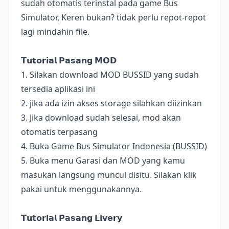
sudah otomatis terinstal pada game Bus
Simulator, Keren bukan? tidak perlu repot-repot
lagi mindahin file.
𝗧𝘂𝘁𝗼𝗿𝗶𝗮𝗹 𝗣𝗮𝘀𝗮𝗻𝗴 𝗠𝗢𝗗
1. Silakan download MOD BUSSID yang sudah
tersedia aplikasi ini
2. jika ada izin akses storage silahkan diizinkan
3. Jika download sudah selesai, mod akan
otomatis terpasang
4. Buka Game Bus Simulator Indonesia (BUSSID)
5. Buka menu Garasi dan MOD yang kamu
masukan langsung muncul disitu. Silakan klik
pakai untuk menggunakannya.
𝗧𝘂𝘁𝗼𝗿𝗶𝗮𝗹 𝗣𝗮𝘀𝗮𝗻𝗴 𝗟𝗶𝘃𝗲𝗿𝘆