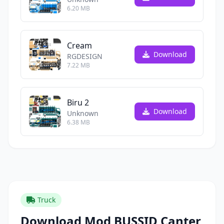
6.20 MB
Cream
Download
RGDESIGN
7.22 MB
Biru 2
Download
Unknown
6.38 MB
Truck
Download Mod BUSSID Canter