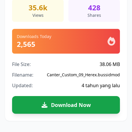
35.6k
428
Views
Shares
Downloads Today
2,565
File Size:
38.06 MB
Filename:
Canter_Custom_09_Herex.bussidmod
Updated:
4 tahun yang lalu
Download Now