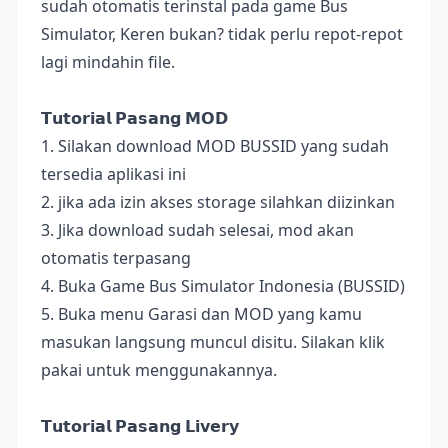
sudah otomatis terinstal pada game Bus
Simulator, Keren bukan? tidak perlu repot-repot
lagi mindahin file.
𝗧𝘂𝘁𝗼𝗿𝗶𝗮𝗹 𝗣𝗮𝘀𝗮𝗻𝗴 𝗠𝗢𝗗
1. Silakan download MOD BUSSID yang sudah
tersedia aplikasi ini
2. jika ada izin akses storage silahkan diizinkan
3. Jika download sudah selesai, mod akan
otomatis terpasang
4. Buka Game Bus Simulator Indonesia (BUSSID)
5. Buka menu Garasi dan MOD yang kamu
masukan langsung muncul disitu. Silakan klik
pakai untuk menggunakannya.
𝗧𝘂𝘁𝗼𝗿𝗶𝗮𝗹 𝗣𝗮𝘀𝗮𝗻𝗴 𝗟𝗶𝘃𝗲𝗿𝘆