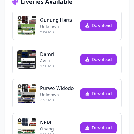
Liveries Available
Gunung Harta
Download
Unknown
5.64 MB
Damri
Download
Avon
1.56 MB
Purwo Widodo
Download
Unknown
2.93 MB
NPM
Download
Opang