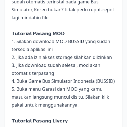
sudah otomatis terinstal pada game Bus
Simulator, Keren bukan? tidak perlu repot-repot
lagi mindahin file.
𝗧𝘂𝘁𝗼𝗿𝗶𝗮𝗹 𝗣𝗮𝘀𝗮𝗻𝗴 𝗠𝗢𝗗
1. Silakan download MOD BUSSID yang sudah
tersedia aplikasi ini
2. jika ada izin akses storage silahkan diizinkan
3. Jika download sudah selesai, mod akan
otomatis terpasang
4. Buka Game Bus Simulator Indonesia (BUSSID)
5. Buka menu Garasi dan MOD yang kamu
masukan langsung muncul disitu. Silakan klik
pakai untuk menggunakannya.
𝗧𝘂𝘁𝗼𝗿𝗶𝗮𝗹 𝗣𝗮𝘀𝗮𝗻𝗴 𝗟𝗶𝘃𝗲𝗿𝘆