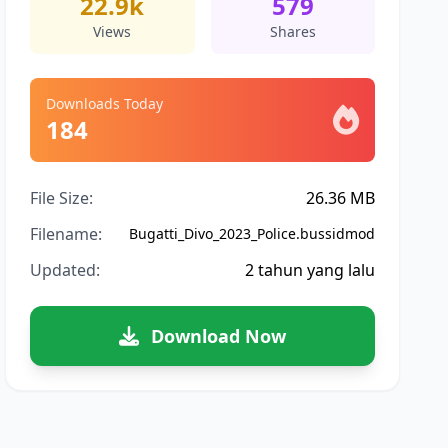
22.9k
579
Views
Shares
Downloads Today
184
File Size:
26.36 MB
Filename:
Bugatti_Divo_2023_Police.bussidmod
Updated:
2 tahun yang lalu
Download Now