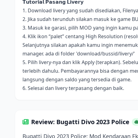
𝗧𝘂𝘁𝗼𝗿𝗶𝗮𝗹 𝗣𝗮𝘀𝗮𝗻𝗴 𝗟𝗶𝘃𝗲𝗿𝘆
1. Download livery yang sudah disediakan, Fileny
2. Jika sudah terunduh silakan masuk ke game B
3. Masuk ke garasi, pilih MOD yang ingin kamu pa
4. Klik ikon “palet” centang High Resolution (resolus
Selanjutnya silakan apakah kamu ingin menemukan 
manager. ada di folder 'download/bussid/livery/'
5. Pilih livery-nya dan klik Apply (terapkan). S
terlebih dahulu. Pembayarannya bisa dengan me
langsung dengan saldo yang tersedia di game.
6. Selesai dan livery terpasang dengan baik.
Review: Bugatti Divo 2023 Police
Bugatti Divo 2023 Police: Mod Kendaraan E