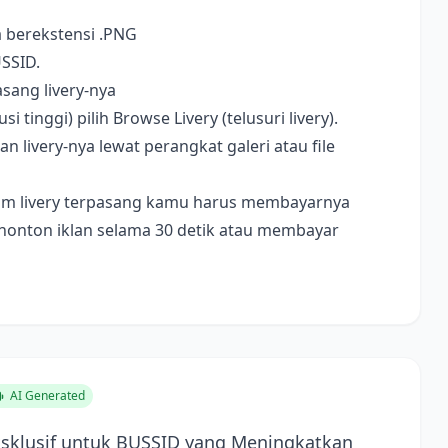
a berekstensi .PNG
USSID.
sang livery-nya
i tinggi) pilih Browse Livery (telusuri livery).
livery-nya lewat perangkat galeri atau file
ebelum livery terpasang kamu harus membayarnya
nonton iklan selama 30 detik atau membayar
AI Generated
ksklusif untuk BUSSID yang Meningkatkan