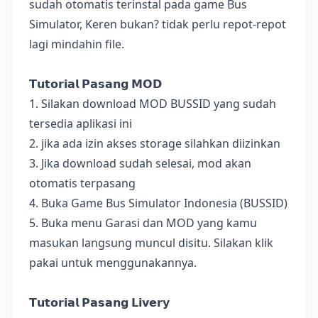
sudah otomatis terinstal pada game Bus
Simulator, Keren bukan? tidak perlu repot-repot
lagi mindahin file.
𝗧𝘂𝘁𝗼𝗿𝗶𝗮𝗹 𝗣𝗮𝘀𝗮𝗻𝗴 𝗠𝗢𝗗
1. Silakan download MOD BUSSID yang sudah
tersedia aplikasi ini
2. jika ada izin akses storage silahkan diizinkan
3. Jika download sudah selesai, mod akan
otomatis terpasang
4. Buka Game Bus Simulator Indonesia (BUSSID)
5. Buka menu Garasi dan MOD yang kamu
masukan langsung muncul disitu. Silakan klik
pakai untuk menggunakannya.
𝗧𝘂𝘁𝗼𝗿𝗶𝗮𝗹 𝗣𝗮𝘀𝗮𝗻𝗴 𝗟𝗶𝘃𝗲𝗿𝘆