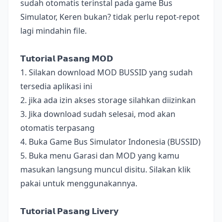
sudah otomatis terinstal pada game Bus
Simulator, Keren bukan? tidak perlu repot-repot
lagi mindahin file.
𝗧𝘂𝘁𝗼𝗿𝗶𝗮𝗹 𝗣𝗮𝘀𝗮𝗻𝗴 𝗠𝗢𝗗
1. Silakan download MOD BUSSID yang sudah
tersedia aplikasi ini
2. jika ada izin akses storage silahkan diizinkan
3. Jika download sudah selesai, mod akan
otomatis terpasang
4. Buka Game Bus Simulator Indonesia (BUSSID)
5. Buka menu Garasi dan MOD yang kamu
masukan langsung muncul disitu. Silakan klik
pakai untuk menggunakannya.
𝗧𝘂𝘁𝗼𝗿𝗶𝗮𝗹 𝗣𝗮𝘀𝗮𝗻𝗴 𝗟𝗶𝘃𝗲𝗿𝘆