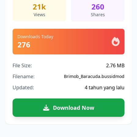
21k
260
Views
Shares
Downloads Today
276
File Size:
2.76 MB
Filename:
Brimob_Baracuda.bussidmod
Updated:
4 tahun yang lalu
Download Now