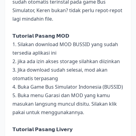
sudah otomatis terinstal pada game Bus
Simulator, Keren bukan? tidak perlu repot-repot
lagi mindahin file.
𝗧𝘂𝘁𝗼𝗿𝗶𝗮𝗹 𝗣𝗮𝘀𝗮𝗻𝗴 𝗠𝗢𝗗
1. Silakan download MOD BUSSID yang sudah
tersedia aplikasi ini
2. jika ada izin akses storage silahkan diizinkan
3. Jika download sudah selesai, mod akan
otomatis terpasang
4. Buka Game Bus Simulator Indonesia (BUSSID)
5. Buka menu Garasi dan MOD yang kamu
masukan langsung muncul disitu. Silakan klik
pakai untuk menggunakannya.
𝗧𝘂𝘁𝗼𝗿𝗶𝗮𝗹 𝗣𝗮𝘀𝗮𝗻𝗴 𝗟𝗶𝘃𝗲𝗿𝘆