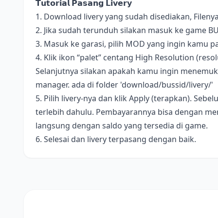
𝗧𝘂𝘁𝗼𝗿𝗶𝗮𝗹 𝗣𝗮𝘀𝗮𝗻𝗴 𝗟𝗶𝘃𝗲𝗿𝘆
1. Download livery yang sudah disediakan, Fileny
2. Jika sudah terunduh silakan masuk ke game B
3. Masuk ke garasi, pilih MOD yang ingin kamu pa
4. Klik ikon “palet” centang High Resolution (resolus
Selanjutnya silakan apakah kamu ingin menemukan 
manager. ada di folder 'download/bussid/livery/'
5. Pilih livery-nya dan klik Apply (terapkan). S
terlebih dahulu. Pembayarannya bisa dengan me
langsung dengan saldo yang tersedia di game.
6. Selesai dan livery terpasang dengan baik.