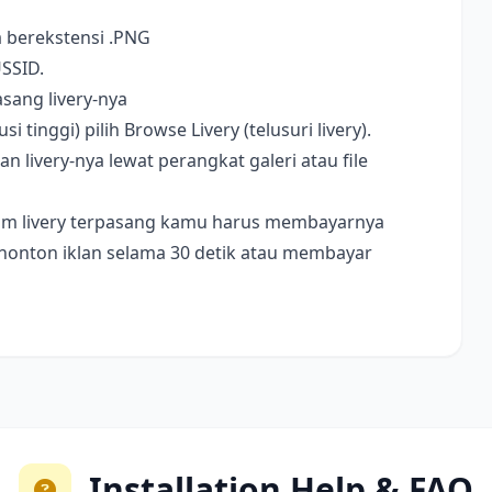
a berekstensi .PNG
USSID.
sang livery-nya
i tinggi) pilih Browse Livery (telusuri livery).
livery-nya lewat perangkat galeri atau file
ebelum livery terpasang kamu harus membayarnya
nonton iklan selama 30 detik atau membayar
Installation Help & FAQ