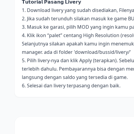
𝗧𝘂𝘁𝗼𝗿𝗶𝗮𝗹 𝗣𝗮𝘀𝗮𝗻𝗴 𝗟𝗶𝘃𝗲𝗿𝘆
1. Download livery yang sudah disediakan, Fileny
2. Jika sudah terunduh silakan masuk ke game B
3. Masuk ke garasi, pilih MOD yang ingin kamu pa
4. Klik ikon “palet” centang High Resolution (resolus
Selanjutnya silakan apakah kamu ingin menemukan 
manager. ada di folder 'download/bussid/livery/'
5. Pilih livery-nya dan klik Apply (terapkan). S
terlebih dahulu. Pembayarannya bisa dengan me
langsung dengan saldo yang tersedia di game.
6. Selesai dan livery terpasang dengan baik.