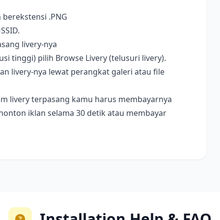
a berekstensi .PNG
USSID.
sang livery-nya
i tinggi) pilih Browse Livery (telusuri livery).
livery-nya lewat perangkat galeri atau file
ebelum livery terpasang kamu harus membayarnya
nonton iklan selama 30 detik atau membayar
Installation Help & FAQ