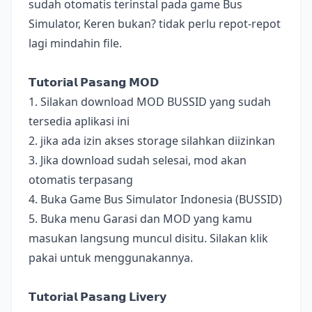
sudah otomatis terinstal pada game Bus
Simulator, Keren bukan? tidak perlu repot-repot
lagi mindahin file.
𝗧𝘂𝘁𝗼𝗿𝗶𝗮𝗹 𝗣𝗮𝘀𝗮𝗻𝗴 𝗠𝗢𝗗
1. Silakan download MOD BUSSID yang sudah
tersedia aplikasi ini
2. jika ada izin akses storage silahkan diizinkan
3. Jika download sudah selesai, mod akan
otomatis terpasang
4. Buka Game Bus Simulator Indonesia (BUSSID)
5. Buka menu Garasi dan MOD yang kamu
masukan langsung muncul disitu. Silakan klik
pakai untuk menggunakannya.
𝗧𝘂𝘁𝗼𝗿𝗶𝗮𝗹 𝗣𝗮𝘀𝗮𝗻𝗴 𝗟𝗶𝘃𝗲𝗿𝘆