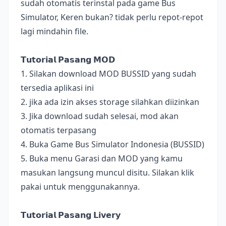
sudah otomatis terinstal pada game Bus
Simulator, Keren bukan? tidak perlu repot-repot
lagi mindahin file.
𝗧𝘂𝘁𝗼𝗿𝗶𝗮𝗹 𝗣𝗮𝘀𝗮𝗻𝗴 𝗠𝗢𝗗
1. Silakan download MOD BUSSID yang sudah
tersedia aplikasi ini
2. jika ada izin akses storage silahkan diizinkan
3. Jika download sudah selesai, mod akan
otomatis terpasang
4. Buka Game Bus Simulator Indonesia (BUSSID)
5. Buka menu Garasi dan MOD yang kamu
masukan langsung muncul disitu. Silakan klik
pakai untuk menggunakannya.
𝗧𝘂𝘁𝗼𝗿𝗶𝗮𝗹 𝗣𝗮𝘀𝗮𝗻𝗴 𝗟𝗶𝘃𝗲𝗿𝘆