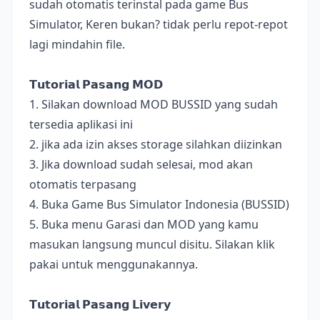
sudah otomatis terinstal pada game Bus
Simulator, Keren bukan? tidak perlu repot-repot
lagi mindahin file.
𝗧𝘂𝘁𝗼𝗿𝗶𝗮𝗹 𝗣𝗮𝘀𝗮𝗻𝗴 𝗠𝗢𝗗
1. Silakan download MOD BUSSID yang sudah
tersedia aplikasi ini
2. jika ada izin akses storage silahkan diizinkan
3. Jika download sudah selesai, mod akan
otomatis terpasang
4. Buka Game Bus Simulator Indonesia (BUSSID)
5. Buka menu Garasi dan MOD yang kamu
masukan langsung muncul disitu. Silakan klik
pakai untuk menggunakannya.
𝗧𝘂𝘁𝗼𝗿𝗶𝗮𝗹 𝗣𝗮𝘀𝗮𝗻𝗴 𝗟𝗶𝘃𝗲𝗿𝘆