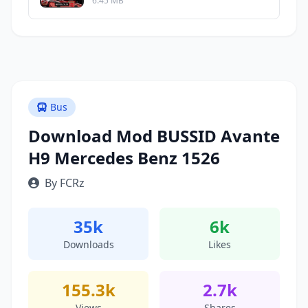
6.45 MB
Bus
Download Mod BUSSID Avante
H9 Mercedes Benz 1526
By FCRz
35k
6k
Downloads
Likes
155.3k
2.7k
Views
Shares