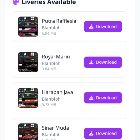
Liveries Available
Putra Rafflesia
Download
Blahbloh
6.94 MB
Royal Marin
Download
Blahbloh
3.84 MB
Harapan Jaya
Download
Blahbloh
5.78 MB
Sinar Muda
Download
Blahbloh