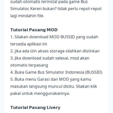
sudah otomatis terinstal pada game Bus
Simulator, Keren bukan? tidak perlu repot-repot
lagi mindahin file.
𝗧𝘂𝘁𝗼𝗿𝗶𝗮𝗹 𝗣𝗮𝘀𝗮𝗻𝗴 𝗠𝗢𝗗
1. Silakan download MOD BUSSID yang sudah
tersedia aplikasi ini
2. jika ada izin akses storage silahkan diizinkan
3. Jika download sudah selesai, mod akan
otomatis terpasang
4. Buka Game Bus Simulator Indonesia (BUSSID)
5. Buka menu Garasi dan MOD yang kamu
masukan langsung muncul disitu. Silakan klik
pakai untuk menggunakannya.
𝗧𝘂𝘁𝗼𝗿𝗶𝗮𝗹 𝗣𝗮𝘀𝗮𝗻𝗴 𝗟𝗶𝘃𝗲𝗿𝘆