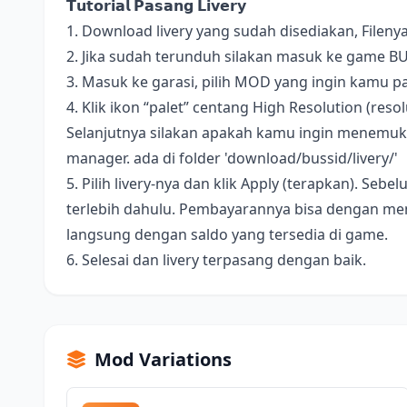
𝗧𝘂𝘁𝗼𝗿𝗶𝗮𝗹 𝗣𝗮𝘀𝗮𝗻𝗴 𝗟𝗶𝘃𝗲𝗿𝘆
1. Download livery yang sudah disediakan, Fileny
2. Jika sudah terunduh silakan masuk ke game B
3. Masuk ke garasi, pilih MOD yang ingin kamu pa
4. Klik ikon “palet” centang High Resolution (resolus
Selanjutnya silakan apakah kamu ingin menemukan 
manager. ada di folder 'download/bussid/livery/'
5. Pilih livery-nya dan klik Apply (terapkan). S
terlebih dahulu. Pembayarannya bisa dengan me
langsung dengan saldo yang tersedia di game.
6. Selesai dan livery terpasang dengan baik.
Mod Variations