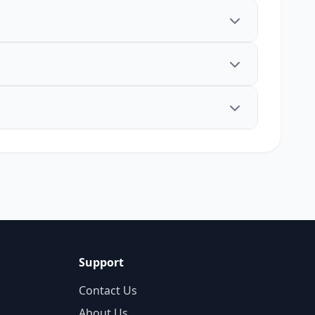
Support
Contact Us
About Us