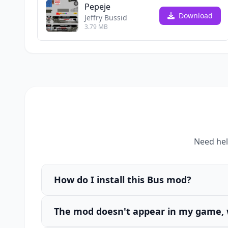
Pepeje
Download
Jeffry Bussid
3.79 MB
Need hel
How do I install this Bus mod?
The mod doesn't appear in my game, 