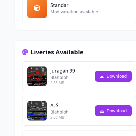
Standar
Mod variation available
Liveries Available
Juragan 99
Download
Blahbloh
2.85 MB
ALS
Download
Blahbloh
3.06 MB