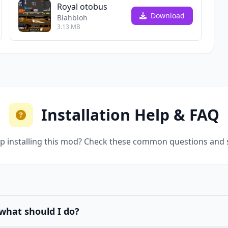
Royal otobus
Download
Blahbloh
3.13 MB
Installation Help & FAQ
p installing this mod? Check these common questions and 
what should I do?