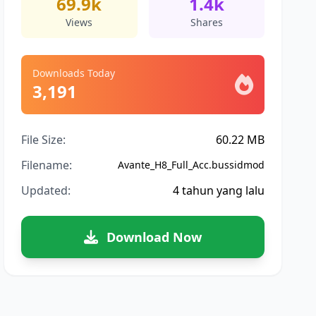
69.9k
1.4k
Views
Shares
Downloads Today
3,191
File Size:
60.22 MB
Filename:
Avante_H8_Full_Acc.bussidmod
Updated:
4 tahun yang lalu
Download Now