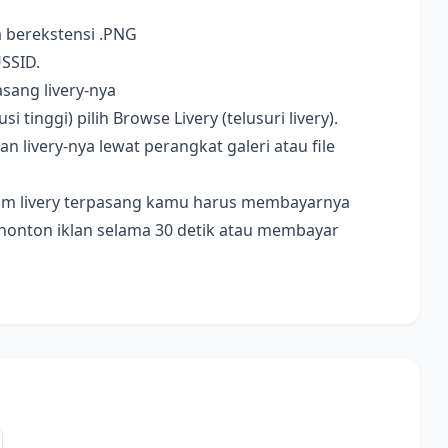
a berekstensi .PNG
USSID.
sang livery-nya
i tinggi) pilih Browse Livery (telusuri livery).
livery-nya lewat perangkat galeri atau file
ebelum livery terpasang kamu harus membayarnya
nonton iklan selama 30 detik atau membayar