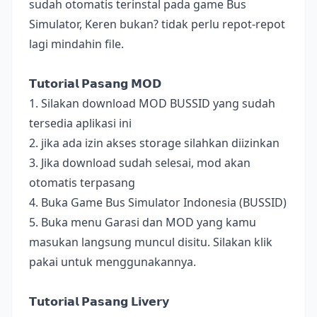
sudah otomatis terinstal pada game Bus
Simulator, Keren bukan? tidak perlu repot-repot
lagi mindahin file.
𝗧𝘂𝘁𝗼𝗿𝗶𝗮𝗹 𝗣𝗮𝘀𝗮𝗻𝗴 𝗠𝗢𝗗
1. Silakan download MOD BUSSID yang sudah
tersedia aplikasi ini
2. jika ada izin akses storage silahkan diizinkan
3. Jika download sudah selesai, mod akan
otomatis terpasang
4. Buka Game Bus Simulator Indonesia (BUSSID)
5. Buka menu Garasi dan MOD yang kamu
masukan langsung muncul disitu. Silakan klik
pakai untuk menggunakannya.
𝗧𝘂𝘁𝗼𝗿𝗶𝗮𝗹 𝗣𝗮𝘀𝗮𝗻𝗴 𝗟𝗶𝘃𝗲𝗿𝘆