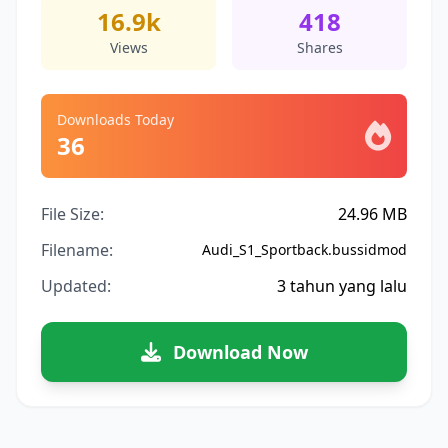
16.9k
418
Views
Shares
Downloads Today
36
File Size:
24.96 MB
Filename:
Audi_S1_Sportback.bussidmod
Updated:
3 tahun yang lalu
Download Now