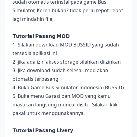
sudah otomatis terinstal pada game Bus
Simulator, Keren bukan? tidak perlu repot-repot
lagi mindahin file.
𝗧𝘂𝘁𝗼𝗿𝗶𝗮𝗹 𝗣𝗮𝘀𝗮𝗻𝗴 𝗠𝗢𝗗
1. Silakan download MOD BUSSID yang sudah
tersedia aplikasi ini
2. jika ada izin akses storage silahkan diizinkan
3. Jika download sudah selesai, mod akan
otomatis terpasang
4. Buka Game Bus Simulator Indonesia (BUSSID)
5. Buka menu Garasi dan MOD yang kamu
masukan langsung muncul disitu. Silakan klik
pakai untuk menggunakannya.
𝗧𝘂𝘁𝗼𝗿𝗶𝗮𝗹 𝗣𝗮𝘀𝗮𝗻𝗴 𝗟𝗶𝘃𝗲𝗿𝘆