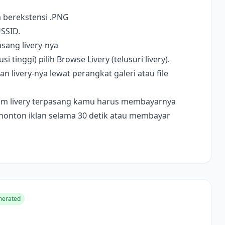
a berekstensi .PNG
USSID.
sang livery-nya
i tinggi) pilih Browse Livery (telusuri livery).
livery-nya lewat perangkat galeri atau file
ebelum livery terpasang kamu harus membayarnya
nonton iklan selama 30 detik atau membayar
nerated