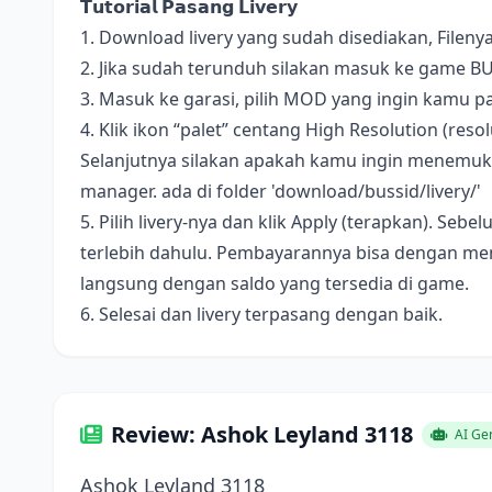
𝗧𝘂𝘁𝗼𝗿𝗶𝗮𝗹 𝗣𝗮𝘀𝗮𝗻𝗴 𝗟𝗶𝘃𝗲𝗿𝘆
1. Download livery yang sudah disediakan, Fileny
2. Jika sudah terunduh silakan masuk ke game B
3. Masuk ke garasi, pilih MOD yang ingin kamu pa
4. Klik ikon “palet” centang High Resolution (resolus
Selanjutnya silakan apakah kamu ingin menemukan 
manager. ada di folder 'download/bussid/livery/'
5. Pilih livery-nya dan klik Apply (terapkan). S
terlebih dahulu. Pembayarannya bisa dengan me
langsung dengan saldo yang tersedia di game.
6. Selesai dan livery terpasang dengan baik.
Review: Ashok Leyland 3118
AI Ge
Ashok Leyland 3118