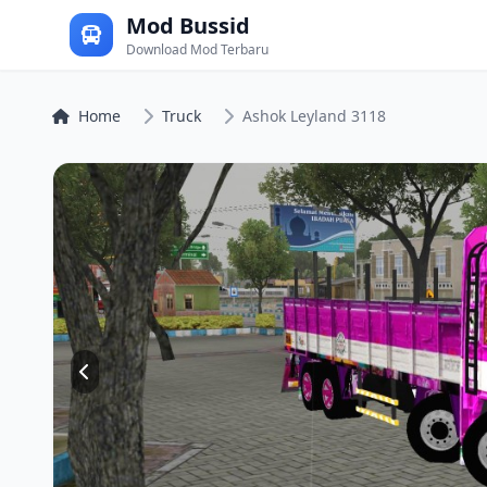
Mod Bussid
Download Mod Terbaru
Home
Truck
Ashok Leyland 3118