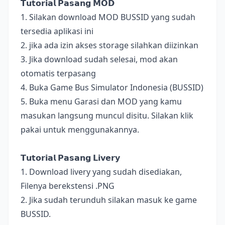
𝗧𝘂𝘁𝗼𝗿𝗶𝗮𝗹 𝗣𝗮𝘀𝗮𝗻𝗴 𝗠𝗢𝗗
1. Silakan download MOD BUSSID yang sudah
tersedia aplikasi ini
2. jika ada izin akses storage silahkan diizinkan
3. Jika download sudah selesai, mod akan
otomatis terpasang
4. Buka Game Bus Simulator Indonesia (BUSSID)
5. Buka menu Garasi dan MOD yang kamu
masukan langsung muncul disitu. Silakan klik
pakai untuk menggunakannya.
𝗧𝘂𝘁𝗼𝗿𝗶𝗮𝗹 𝗣𝗮𝘀𝗮𝗻𝗴 𝗟𝗶𝘃𝗲𝗿𝘆
1. Download livery yang sudah disediakan,
Filenya berekstensi .PNG
2. Jika sudah terunduh silakan masuk ke game
BUSSID.