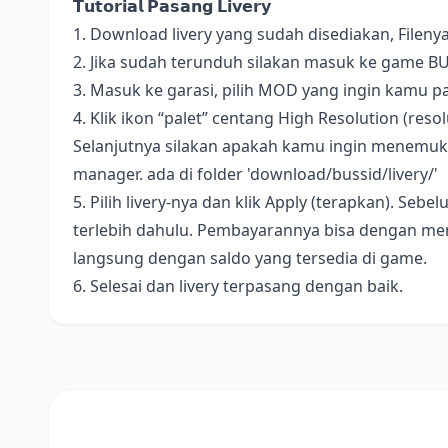
𝗧𝘂𝘁𝗼𝗿𝗶𝗮𝗹 𝗣𝗮𝘀𝗮𝗻𝗴 𝗟𝗶𝘃𝗲𝗿𝘆
1. Download livery yang sudah disediakan, Fileny
2. Jika sudah terunduh silakan masuk ke game B
3. Masuk ke garasi, pilih MOD yang ingin kamu pa
4. Klik ikon “palet” centang High Resolution (resolus
Selanjutnya silakan apakah kamu ingin menemukan 
manager. ada di folder 'download/bussid/livery/'
5. Pilih livery-nya dan klik Apply (terapkan). S
terlebih dahulu. Pembayarannya bisa dengan me
langsung dengan saldo yang tersedia di game.
6. Selesai dan livery terpasang dengan baik.