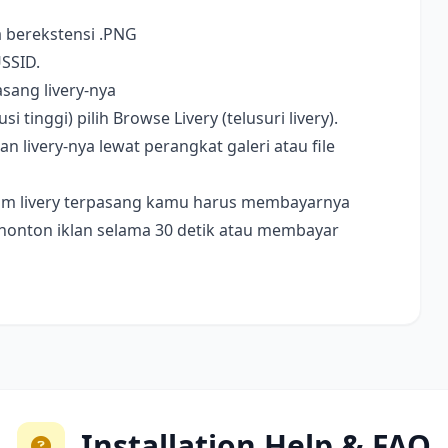
a berekstensi .PNG
USSID.
sang livery-nya
i tinggi) pilih Browse Livery (telusuri livery).
livery-nya lewat perangkat galeri atau file
ebelum livery terpasang kamu harus membayarnya
nonton iklan selama 30 detik atau membayar
Installation Help & FAQ