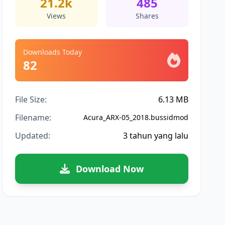
21.2k
485
Views
Shares
Downloads Today
82
File Size:
6.13 MB
Filename:
Acura_ARX-05_2018.bussidmod
Updated:
3 tahun yang lalu
Download Now